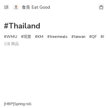
食良 Eat Good
#Thailand
WMU
現貨
KM
treemeals
taiwan
QF
C
1項 商品
[H8P]Spring roll