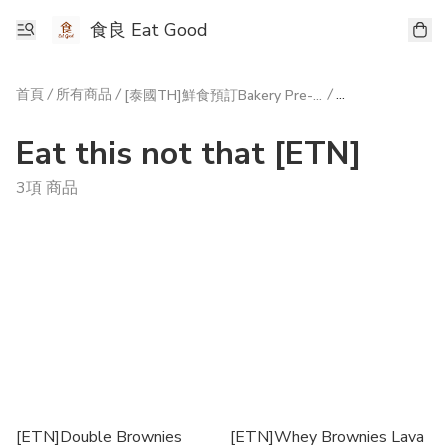
食良 Eat Good
首頁
/
所有商品
/
/
[泰國TH]鮮食預訂Bakery Pre-order
Eat this not tha
Eat this not that [ETN]
3項 商品
[ETN]Double Brownies
[ETN]Whey Brownies Lava