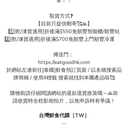
單！！

取貨方式❓    

【目前只提供郵寄🥰🙏】

1️⃣[乾/凍貨適用]折後滿$550免順豐智能櫃/順豐站

2️⃣[乾/凍貨適用]折後滿$700免順豐上門順豐冷運                     

傳送門： 

https://eatgoodhk.com

於網站左邊前往[泰國]鮮食預訂頁面 / 以名稱搜索品
牌簡稱 / 使用#標籤 搜索就找到本團產品啦🥰

購物前請仔細閱讀網站的退款退貨政策哦～🙏🏼

請收貨時全程影相拍片，以免申訴時有爭議！
台灣鮮食代購［TW］
--