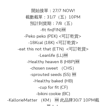
開始接單：27/7 NOW!

截數截單：31/7（五）10PM

預計到貨期：7/8（五） 

-fit fin(FIN)🆕

-Peko peko (PEK) <可訂乾貨> 

-18Kcal (18K) <可訂乾貨>

-eat this not that (ETN)  <可訂乾貨>

-Leanlife (LL)🆕

-Healthy heaven 8 (H8P)🆕

-chosen sweet （CHS）

-sprouted seeds (SS) 🆕

-Healthy baked (HB)

-cup for fit (CF)

-bikini cookie (BC)

-KallorieMatter （KM） 🆕 此品牌30/7 10PM截