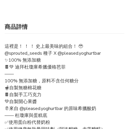
商品詳情
這裡是！ ！ ！ 史上最美味的組合！ 🥹
@sprouted_seeds 種子 X @pleased.yoghurtbar
✨100% 無添加糖
🍫💚 迪拜杜瓊庫希臘優格芭菲
——
100% 無添加糖，原料不含任何糖分
🫕自製無糖棉花糖
🍫自製手工巧克力
💚自製開心果醬
🥛來自 @pleased.yoghurtbar 的原味希臘酸奶
—— 杜瓊庫與蛋糕底
✅使用蛋白粉代替奶粉