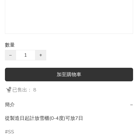
數量
−
+
加至購物車
已售出： 8
簡介
−
從製造日起計放雪櫃(0-4度)可放7日
SS