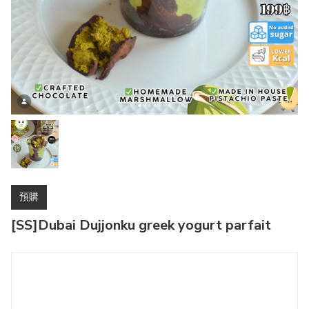
預購
[SS]Dubai Dujjonku greek yogurt parfait