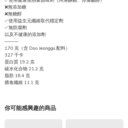
✅使用健康無熱量甜味劑（阿洛酮糖、赤藻醣醇）
❌無添加糖
❌無糖醇
✅使用益生元纖維取代穩定劑
✅無防腐劑
以及不健康的添加劑
———
170 克（含 Doo Jeonggu 配料）
327 千卡
蛋白質 19.2 克
碳水化合物 21.2 克
脂肪 18.4 克
膳食纖維 11.1 克
你可能感興趣的商品