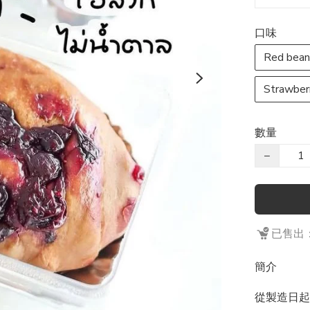
口味
Red bean
Strawber
數量
−
已售出：
簡介
從製造日起計