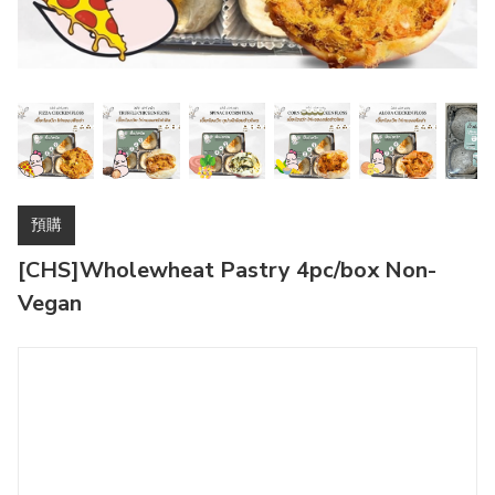
預購
[CHS]Wholewheat Pastry 4pc/box Non-
Vegan